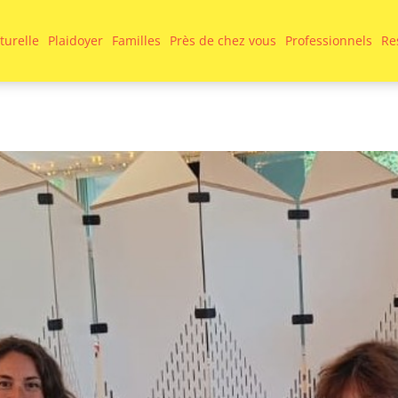
turelle
Plaidoyer
Familles
Près de chez vous
Professionnels
Re