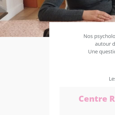
Nos psycholo
autour d
Une questio
Le
Centre R