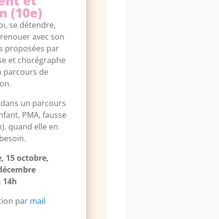
nt et
n (10e)
oi, se détendre,
t renouer avec son
es proposées par
se et chorégraphe
n parcours de
on.
 dans un parcours
nfant, PMA, fausse
). quand elle en
 besoin.
, 15 octobre,
 décembre
à 14h
ption par
mail