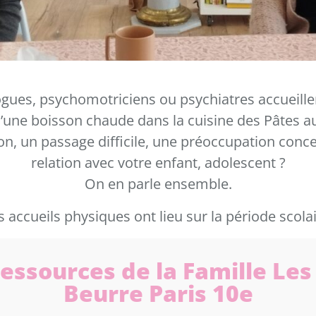
gues, psychomotriciens ou psychiatres accueillen
’une boisson chaude dans la cuisine des Pâtes a
Le Fil des Pâtes au Beurre
n, un passage difficile, une préoccupation conc
relation avec votre enfant, adolescent ?
On en parle ensemble.
s accueils physiques ont lieu sur la période scolai
essources de la Famille Les
Beurre Paris 10e