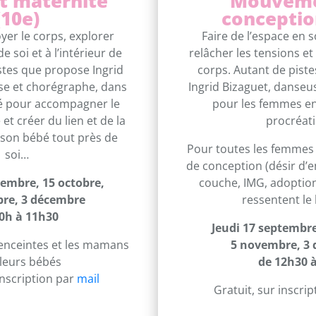
t maternité
Mouveme
(10e)
conceptio
yer le corps, explorer
Faire de l’espace en s
e soi et à l’intérieur de
relâcher les tensions e
istes que propose Ingrid
corps. Autant de pist
se et chorégraphe, dans
Ingrid Bizaguet, danseu
sé pour accompagner le
pour les femmes e
et créer du lien et de la
procréati
 son bébé tout près de
Pour toutes les femmes
soi…
de conception (désir d’e
tembre, 15 octobre,
couche, IMG, adoption
re, 3 décembre
ressentent le
0h à 11h30
Jeudi 17 septembre
enceintes et les mamans
5 novembre, 3
 leurs bébés
de 12h30 
inscription par
mail
Gratuit, sur inscri