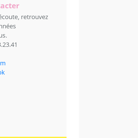
acter
coute, retrouvez
nnées
us.
3.23.41
am
ok