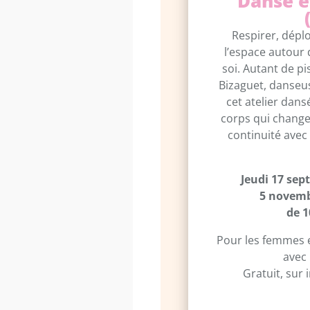
Danse e
Respirer, déplo
l’espace autour d
soi. Autant de p
Bizaguet, danseu
cet atelier dan
corps qui change 
continuité avec
Jeudi 17 sep
5 novemb
de 1
Pour les femmes 
avec
Gratuit, sur 