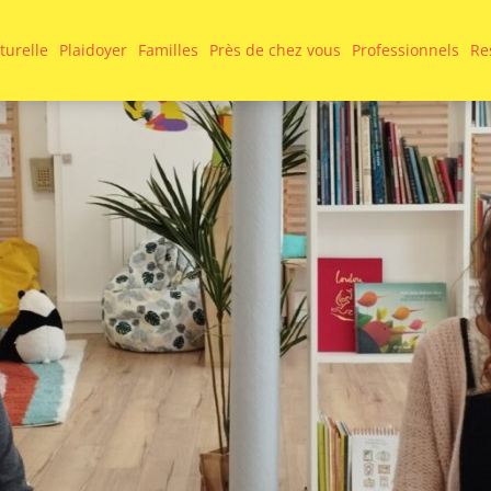
turelle
Plaidoyer
Familles
Près de chez vous
Professionnels
Re