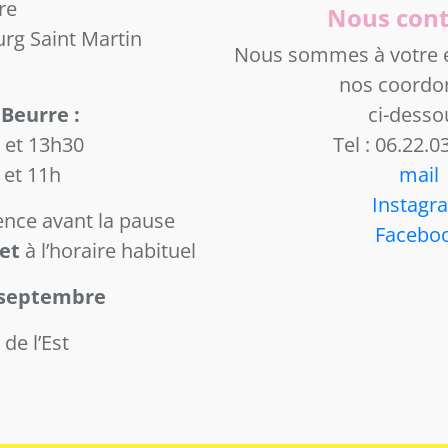
re
Nous cont
rg Saint Martin
Nous sommes à votre é
nos coordo
 Beurre :
ci-desso
 et 13h30
Tel : 06.22.0
 et 11h
mail
Instagr
nce avant la pause
Facebo
let
à l’horaire habituel
 septembre
de l’Est
R