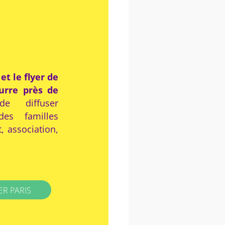
 et le flyer de
urre près de
 diffuser
des familles
, association,
ER PARIS