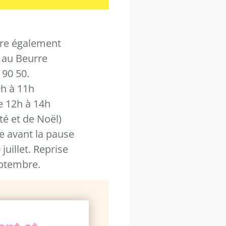
dre également
s au Beurre
 90 50.
9h à 11h
e 12h à 14h
té et de Noël)
 avant la pause
juillet. Reprise
eptembre.