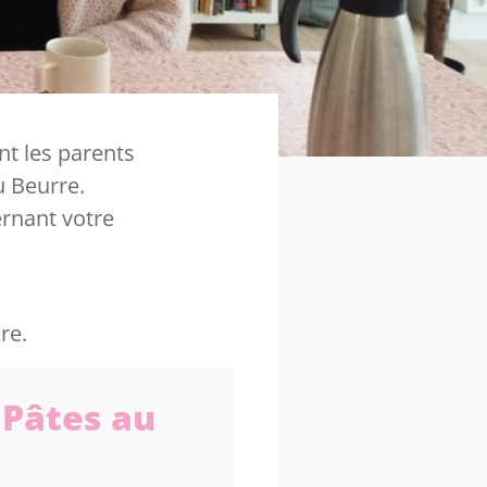
t les parents
u Beurre.
ernant votre
re.
 Pâtes au