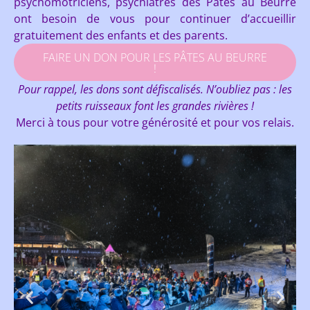
psychomotriciens, psychiatres des Pâtes au Beurre
ont besoin de vous pour continuer d’accueillir
gratuitement des enfants et des parents.
FAIRE UN DON POUR LES PÂTES AU BEURRE
!
Pour rappel, les dons sont défiscalisés. N’oubliez pas : les
petits ruisseaux font les grandes rivières !
Merci à tous pour votre générosité et pour vos relais.